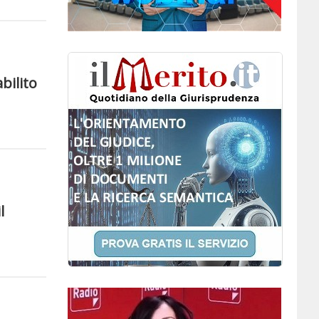
bilito
l