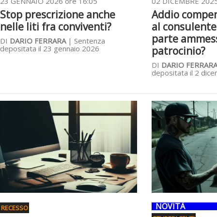
23 GENNAIO 2026 ore 16:05
02 DICEMBRE 2025
Stop prescrizione anche
Addio compe
nelle liti fra conviventi?
al consulente
parte ammess
DI
DARIO FERRARA
| Sentenza
depositata il 23 gennaio 2026
patrocinio?
DI
DARIO FERRAR
depositata il 2 di
NOVITÀ
RECESSO