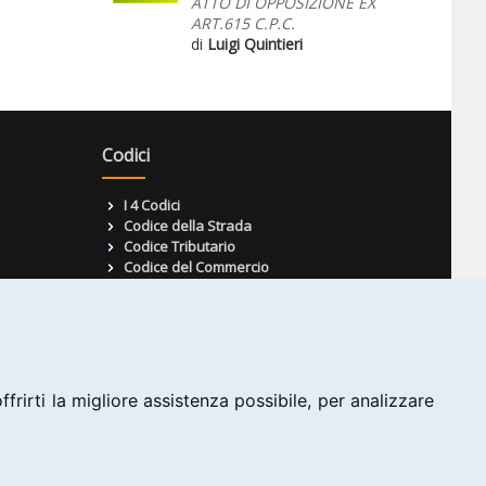
ATTO DI OPPOSIZIONE EX
ART.615 C.P.C.
di
Luigi Quintieri
Codici
I 4 Codici
Codice della Strada
Codice Tributario
Codice del Commercio
Codice del Lavoro
Codice Famiglia
ionale
Codice Processo Telematico
Codice Forense
frirti la migliore assistenza possibile, per analizzare