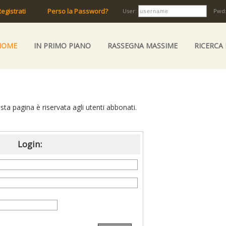
egistrati
Perso la Password?
User:
Pwd
HOME
IN PRIMO PIANO
RASSEGNA MASSIME
RICERCA
ta pagina è riservata agli utenti abbonati.
Login: