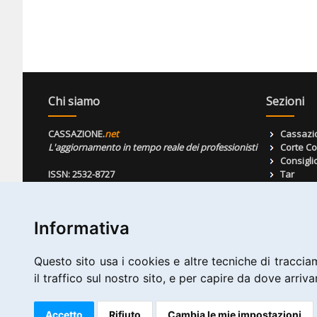
Chi siamo
Sezioni
CASSAZIONE.
net
Cassazi
L'aggiornamento in tempo reale dei professionisti
Corte Co
Consiglio
ISSN: 2532-8727
Tar
Merito
Attuazio
Ordiname
Informativa
Focus
Corte di
Il Parere
Questo sito usa i cookies e altre tecniche di tracciam
Le FAQ d
Informativa sull'uso dei cookie
il traffico sul nostro sito, e per capire da dove arrivan
In breve
Informativa sulla privacy
Informativa Assistente AI
Accetto
Rifiuto
Cambia le mie impostazioni