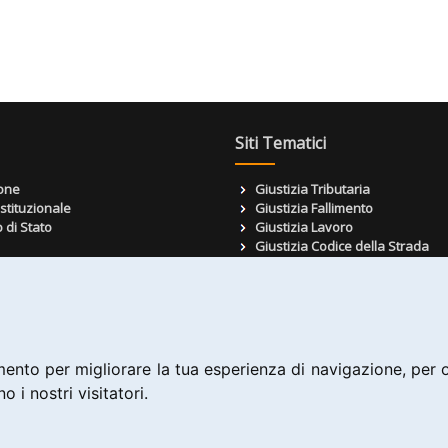
Siti Tematici
one
Giustizia Tributaria
stituzionale
Giustizia Fallimento
 di Stato
Giustizia Lavoro
Giustizia Codice della Strada
Giustizia Famiglia
ne delle Leggi
Giustizia Condominio
nto giudiziario
Avvocati e Deontologia Profess
 Giustizia UE
 dell'Esperto
ento per migliorare la tua esperienza di navigazione, per of
ei Professionisti
o i nostri visitatori.