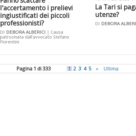
Fanno scattare
La Tari si pa
l'accertamento i prelievi
utenze?
ingiustificati dei piccoli
professionisti?
DI
DEBORA ALBERI
DI
DEBORA ALBERICI
| Causa
patrocinata dall’avvocato Stefano
Fiorentini
Pagina 1 di 333
1
2
3
4
5
»
Ultima