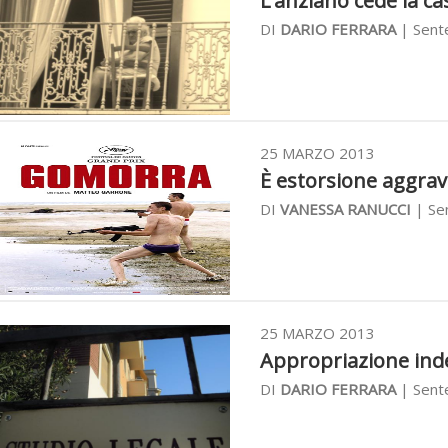
L’anziano cede la casa
DI
DARIO FERRARA
| Sent
25 MARZO 2013
È estorsione aggrava
DI
VANESSA RANUCCI
| Se
25 MARZO 2013
Appropriazione indeb
DI
DARIO FERRARA
| Sent