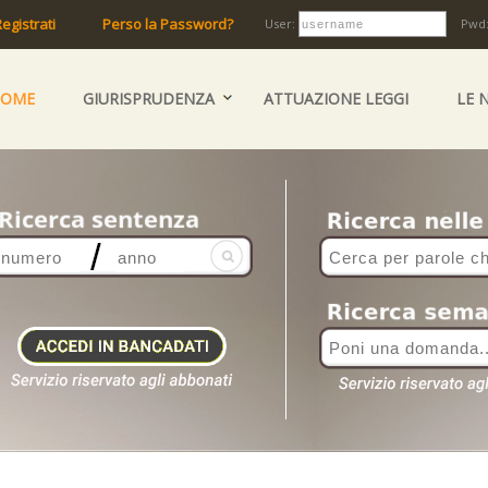
egistrati
Perso la Password?
User:
Pwd
HOME
GIURISPRUDENZA
ATTUAZIONE LEGGI
LE 