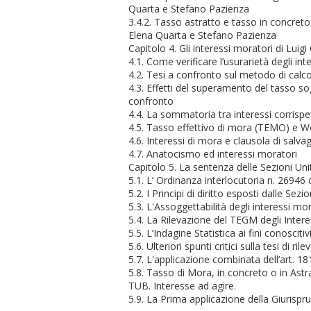
Quarta e Stefano Pazienza
3.4.2. Tasso astratto e tasso in concreto 
Elena Quarta e Stefano Pazienza
Capitolo 4. Gli interessi moratori di Luigi 
4.1. Come verificare l’usurarietà degli in
4.2. Tesi a confronto sul metodo di calco
4.3. Effetti del superamento del tasso sog
confronto
4.4. La sommatoria tra interessi corrispe
4.5. Tasso effettivo di mora (TEMO) e W
4.6. Interessi di mora e clausola di salva
4.7. Anatocismo ed interessi moratori
Capitolo 5. La sentenza delle Sezioni Uni
5.1. L’ Ordinanza interlocutoria n. 26946
5.2. I Principi di diritto esposti dalle Sez
5.3. L'Assoggettabilità degli interessi mor
5.4. La Rilevazione del TEGM degli Intere
5.5. L’Indagine Statistica ai fini conosciti
5.6. Ulteriori spunti critici sulla tesi di r
5.7. L'applicazione combinata dell’art. 1815
5.8. Tasso di Mora, in concreto o in Astra
TUB. Interesse ad agire.
5.9. La Prima applicazione della Giurisp