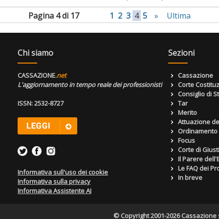
Pagina 4 di 17
1
2
3
4
5
»
Ultima
Chi siamo
Sezioni
CASSAZIONE.
net
Cassazione
L'aggiornamento in tempo reale dei professionisti
Corte Costitu
Consiglio di S
ISSN: 2532-8727
Tar
Merito
Attuazione de
Ordinamento g
Focus
Corte di Giust
Il Parere dell
Le FAQ dei Pro
Informativa sull'uso dei cookie
In breve
Informativa sulla privacy
Informativa Assistente AI
© Copyright 2001-2026 Cassazione s.r