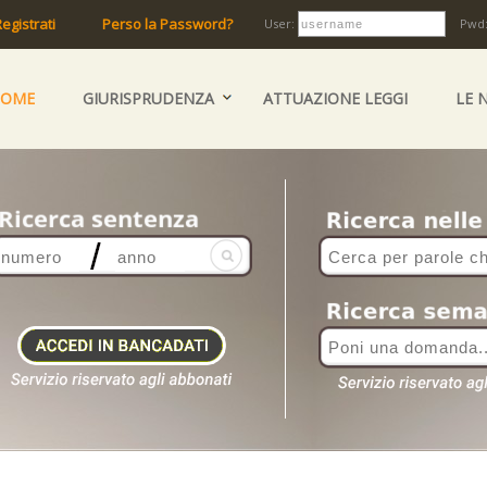
egistrati
Perso la Password?
User:
Pwd
HOME
GIURISPRUDENZA
ATTUAZIONE LEGGI
LE 