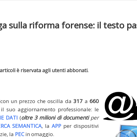
a sulla riforma forense: il testo p
rticoli è riservata agli utenti abbonati.
(con un prezzo che oscilla da
317
a
660
il suo aggiornamento professionale: le
E DATI
(
oltre 3 milioni di documenti
per
ERCA SEMANTICA
, la
APP
per dispositivi
zie, la
PEC
in omaggio.