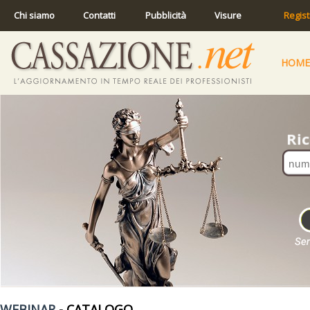
Chi siamo
Contatti
Pubblicità
Visure
Regist
HOME
WEBINAR
- CATALOGO