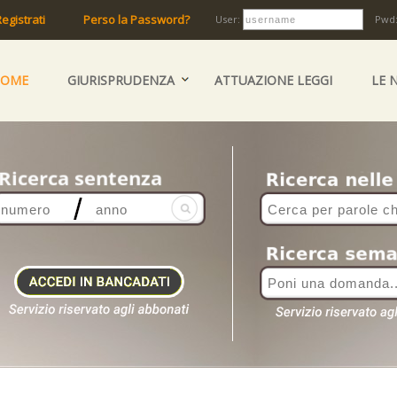
egistrati
Perso la Password?
User:
Pwd
HOME
GIURISPRUDENZA
ATTUAZIONE LEGGI
LE 