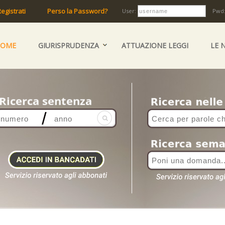
egistrati
Perso la Password?
User:
Pwd
HOME
GIURISPRUDENZA
ATTUAZIONE LEGGI
LE 