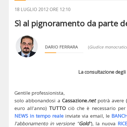
18 LUGLIO 2012 ORE 12:10
Sì al pignoramento da parte de
DARIO FERRARA
(
Giudice monocratico
La consultazione degli a
Gentile professionista,
solo abbonandosi a
Cassazione.
net
potrà avere 
euro all'anno)
TUTTO
ciò che è necessario per 
NEWS in tempo reale
inviate via email, le
BANCH
l'abbonamento in versione "
Gold
"
), la nuova
RIC