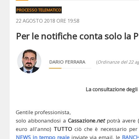
PROCESSO TELEMATICO
22 AGOSTO 2018 ORE 19:58
Per le notifiche conta solo la P
DARIO FERRARA
(
Ordinanze del 22 a
La consultazione degli a
Gentile professionista,
solo abbonandosi a
Cassazione.
net
potrà avere 
euro all'anno)
TUTTO
ciò che è necessario per 
NEWS in tempo reale
inviate via email, le
BANCH