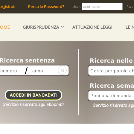
egistrati
Perso la Password?
User:
Pwd
HOME
GIURISPRUDENZA
ATTUAZIONE LEGGI
LE 