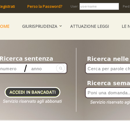
egistrati
Perso la Password?
User:
Pwd
HOME
GIURISPRUDENZA
ATTUAZIONE LEGGI
LE 