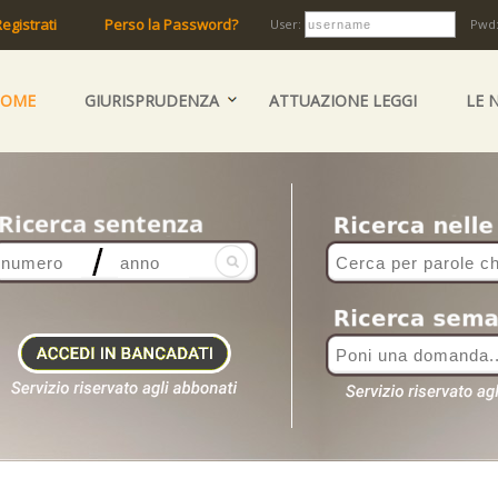
egistrati
Perso la Password?
User:
Pwd
HOME
GIURISPRUDENZA
ATTUAZIONE LEGGI
LE 