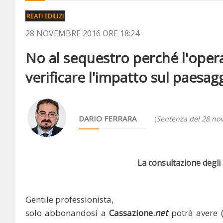
REATI EDILIZI
28 NOVEMBRE 2016 ORE 18:24
No al sequestro perché l'opera
verificare l'impatto sul paesag
DARIO FERRARA
(
Sentenza del 28 n
La consultazione degli a
Gentile professionista,
solo abbonandosi a
Cassazione.
net
potrà avere 