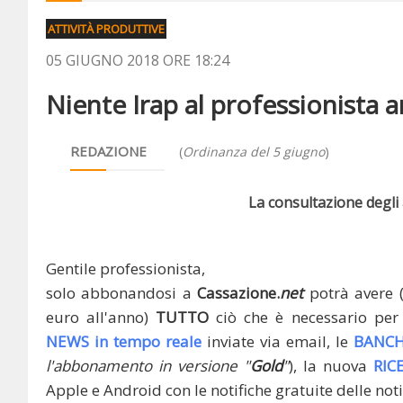
ATTIVITÀ PRODUTTIVE
05 GIUGNO 2018 ORE 18:24
Niente Irap al professionista a
REDAZIONE
(
Ordinanza del 5 giugno
)
La consultazione degli a
Gentile professionista,
solo abbonandosi a
Cassazione.
net
potrà avere 
euro all'anno)
TUTTO
ciò che è necessario per 
NEWS in tempo reale
inviate via email, le
BANCH
l'abbonamento in versione "
Gold
"
), la nuova
RIC
Apple e Android con le notifiche gratuite delle noti