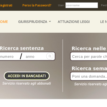
egistrati
Perso la Password?
User:
Pwd
HOME
GIURISPRUDENZA
ATTUAZIONE LEGGI
LE 