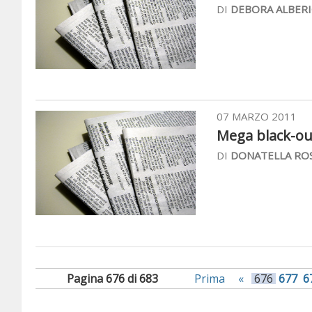
DI
DEBORA ALBERI
07 MARZO 2011
Mega black-out 
DI
DONATELLA ROS
Pagina 676 di 683
Prima
«
676
677
6