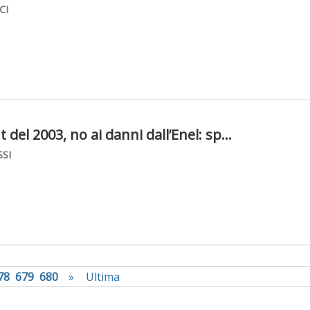
CI
del 2003, no ai danni dall’Enel: sp...
SI
78
679
680
»
Ultima