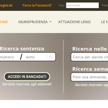
egistrati
Perso la Password?
User:
Pwd
HOME
GIURISPRUDENZA
ATTUAZIONE LEGGI
LE 