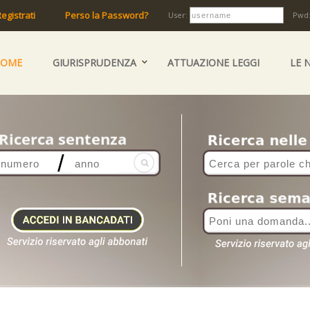
egistrati
Perso la Password?
User:
Pwd
HOME
GIURISPRUDENZA
ATTUAZIONE LEGGI
LE 