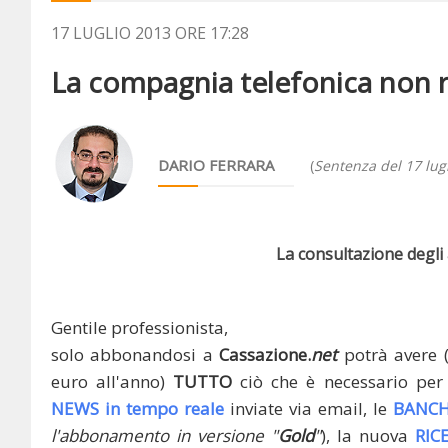
17 LUGLIO 2013 ORE 17:28
La compagnia telefonica non rim
DARIO FERRARA
(
Sentenza del 17 lug
La consultazione degli a
Gentile professionista,
solo abbonandosi a
Cassazione.
net
potrà avere 
euro all'anno)
TUTTO
ciò che è necessario per 
NEWS in tempo reale
inviate via email, le
BANCH
l'abbonamento in versione "
Gold
"
), la nuova
RIC