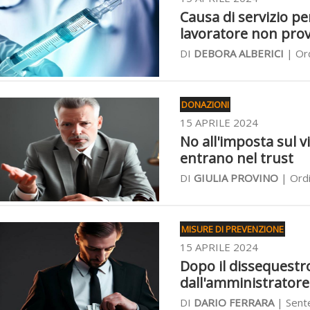
Causa di servizio pe
lavoratore non prov
DI
DEBORA ALBERICI
| Ord
DONAZIONI
15 APRILE 2024
No all'imposta sul v
entrano nel trust
DI
GIULIA PROVINO
| Ordi
MISURE DI PREVENZIONE
15 APRILE 2024
Dopo il dissequestro 
dall'amministratore 
DI
DARIO FERRARA
| Sente