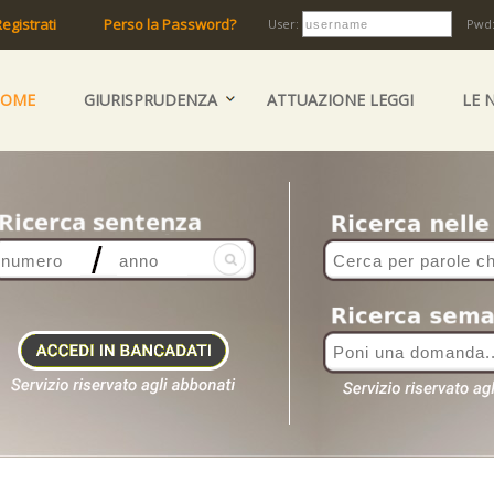
egistrati
Perso la Password?
User:
Pwd
HOME
GIURISPRUDENZA
ATTUAZIONE LEGGI
LE 