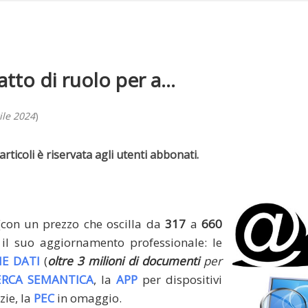
tto di ruolo per a...
ile 2024
)
rticoli è riservata agli utenti abbonati.
(con un prezzo che oscilla da
317
a
660
il suo aggiornamento professionale: le
E DATI
(
oltre 3 milioni di documenti
per
ERCA SEMANTICA
, la
APP
per dispositivi
zie, la
PEC
in omaggio.