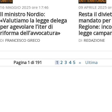
DIRITTO
ENTI TERRITORIALI
16 MAGGIO 2025 ore 17:46
09 APRILE 2025 or
Il ministro Nordio:
Resta il divie
«Valutiamo la legge delega
mandato per i
per agevolare l’iter di
Regione: inco
riforma dell’avvocatura»
legge campa
DI
FRANCESCO GRECO
DI
REDAZIONE
Pagina 1 di 191
1
2
3
4
5
»
Ultima