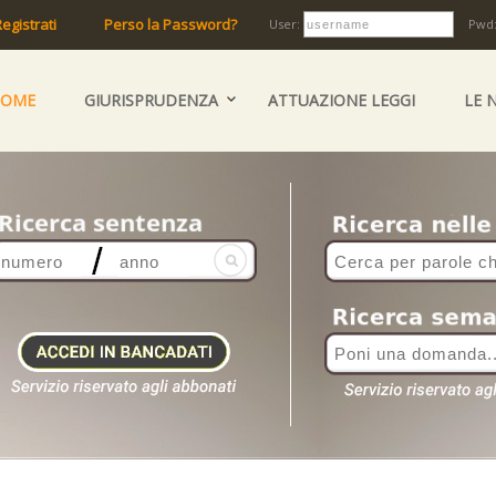
egistrati
Perso la Password?
User:
Pwd
HOME
GIURISPRUDENZA
ATTUAZIONE LEGGI
LE 