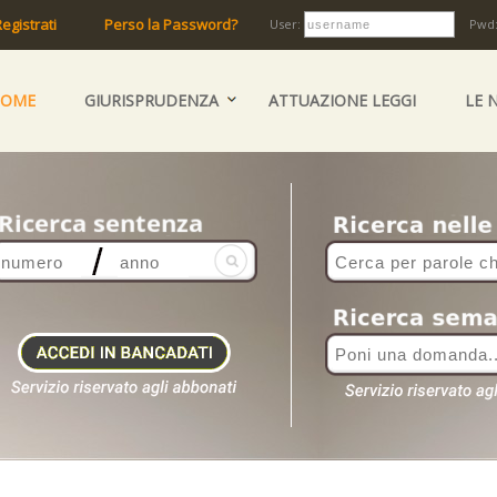
egistrati
Perso la Password?
User:
Pwd
HOME
GIURISPRUDENZA
ATTUAZIONE LEGGI
LE 