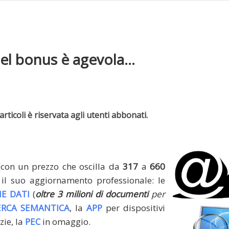
del bonus è agevola...
rticoli è riservata agli utenti abbonati.
(con un prezzo che oscilla da
317
a
660
il suo aggiornamento professionale: le
E DATI
(
oltre 3 milioni di documenti
per
ERCA SEMANTICA
, la
APP
per dispositivi
zie, la
PEC
in omaggio.