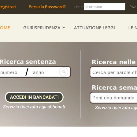
egistrati
Perso la Password?
User:
Pwd
HOME
GIURISPRUDENZA
ATTUAZIONE LEGGI
LE 