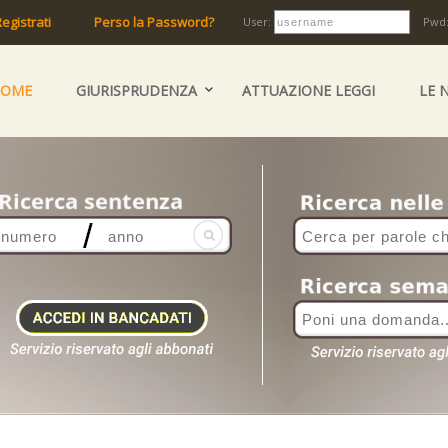
egistrati
Perso la Password?
User:
Pwd
HOME
GIURISPRUDENZA
ATTUAZIONE LEGGI
LE 