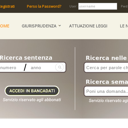
egistrati
Perso la Password?
User:
Pwd
HOME
GIURISPRUDENZA
ATTUAZIONE LEGGI
LE 