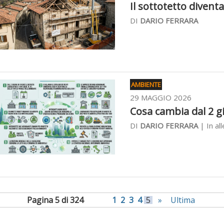
Il sottotetto diventa
DI
DARIO FERRARA
AMBIENTE
29 MAGGIO 2026
Cosa cambia dal 2 gi
DI
DARIO FERRARA
| In al
Pagina 5 di 324
1
2
3
4
5
»
Ultima