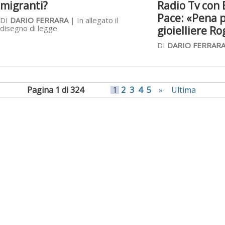
migranti?
Radio Tv con 
Pace: «Pena p
DI
DARIO FERRARA
| In allegato il
disegno di legge
gioielliere R
DI
DARIO FERRAR
Pagina 1 di 324
1
2
3
4
5
»
Ultima