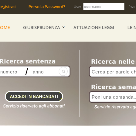
egistrati
Perso la Password?
User:
Pwd
HOME
GIURISPRUDENZA
ATTUAZIONE LEGGI
LE 