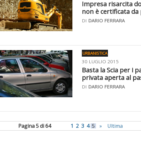
Impresa risarcita do
non è certificata da 
DI
DARIO FERRARA
URBANISTICA
30 LUGLIO 2015
Basta la Scia per i p
privata aperta al p
DI
DARIO FERRARA
Pagina 5 di 64
1
2
3
4
5
»
Ultima