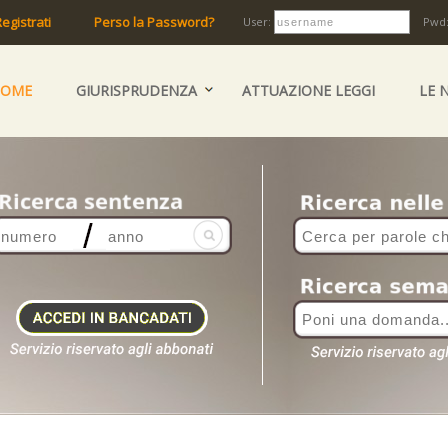
egistrati
Perso la Password?
User:
Pwd
HOME
GIURISPRUDENZA
ATTUAZIONE LEGGI
LE 