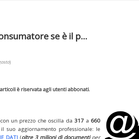
nsumatore se è il p...
gosto
)
rticoli è riservata agli utenti abbonati.
(con un prezzo che oscilla da
317
a
660
il suo aggiornamento professionale: le
E DATI
(
oltre 3 milioni di documenti
per