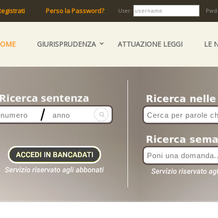
egistrati
Perso la Password?
User:
Pwd
HOME
GIURISPRUDENZA
ATTUAZIONE LEGGI
LE 