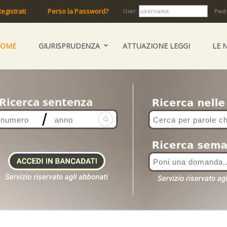
egistrati
Perso la Password?
User:
Pwd
HOME
GIURISPRUDENZA
ATTUAZIONE LEGGI
LE 