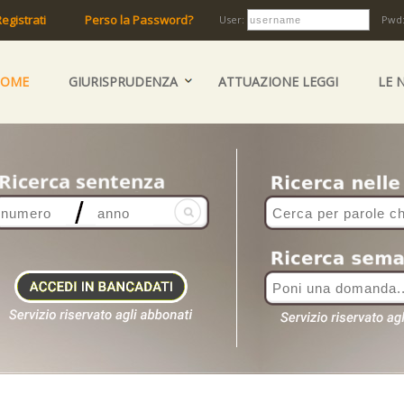
egistrati
Perso la Password?
User:
Pwd
HOME
GIURISPRUDENZA
ATTUAZIONE LEGGI
LE 