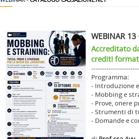
WEBINAR 13
Accreditato d
crediti format
----------------------
Programma:
- Introduzione
- Mobbing e stra
- Prove, onere p
- Strumenti di t
- Domande e co
di
Prof.ssa Avv.