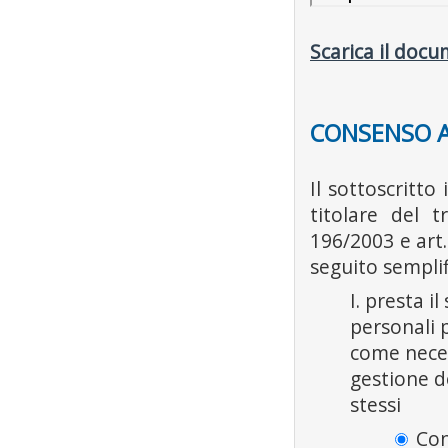
Scarica il docu
CONSENSO A
Il sottoscritto
titolare del t
196/2003 e art
seguito semplifi
I. presta i
personali p
come neces
gestione d
stessi
Con