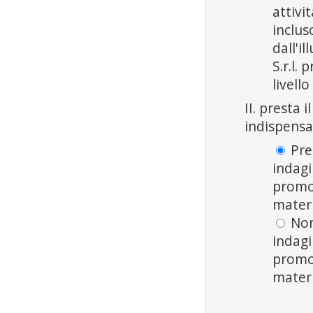
attivi
inclus
dall'i
S.r.l.
livell
II. presta 
indispensa
Pres
indagi
promoz
materi
Non 
indagi
promoz
materi