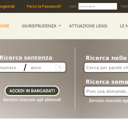
egistrati
Perso la Password?
User:
Pwd
HOME
GIURISPRUDENZA
ATTUAZIONE LEGGI
LE 