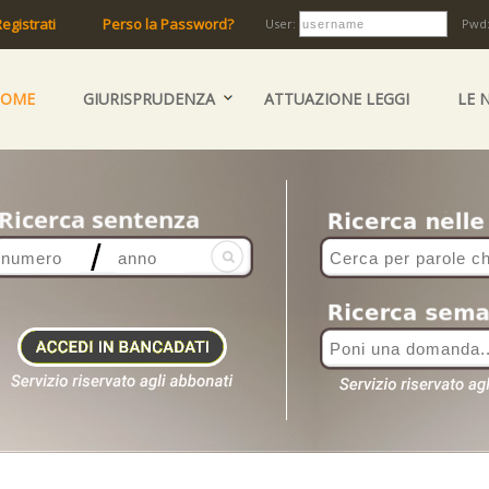
egistrati
Perso la Password?
User:
Pwd
HOME
GIURISPRUDENZA
ATTUAZIONE LEGGI
LE 