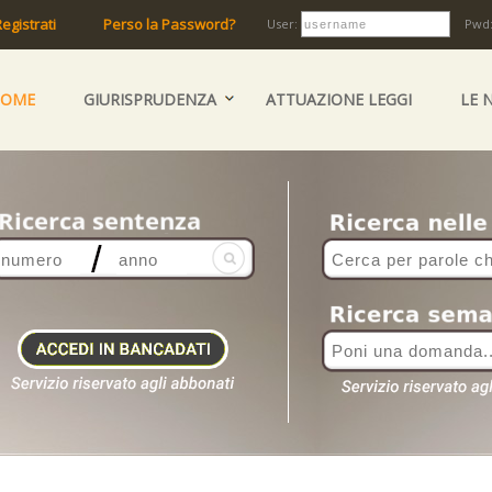
egistrati
Perso la Password?
User:
Pwd
HOME
GIURISPRUDENZA
ATTUAZIONE LEGGI
LE 