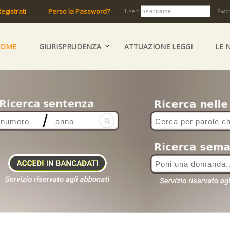
egistrati
Perso la Password?
User:
Pwd
HOME
GIURISPRUDENZA
ATTUAZIONE LEGGI
LE 