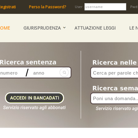
egistrati
Perso la Password?
User:
Pwd
HOME
GIURISPRUDENZA
ATTUAZIONE LEGGI
LE 