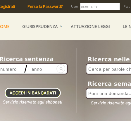
egistrati
Perso la Password?
User:
Pwd
HOME
GIURISPRUDENZA
ATTUAZIONE LEGGI
LE 