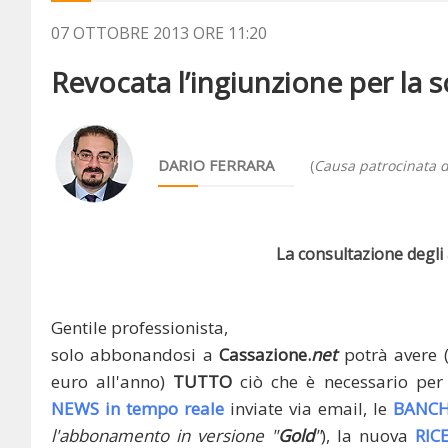
07 OTTOBRE 2013 ORE 11:20
Revocata l’ingiunzione per la sos
DARIO FERRARA
(
Causa patrocinata d
La consultazione degli a
Gentile professionista,
solo abbonandosi a
Cassazione.
net
potrà avere 
euro all'anno)
TUTTO
ciò che è necessario per 
NEWS in tempo reale
inviate via email, le
BANCH
l'abbonamento in versione "
Gold
"
), la nuova
RIC