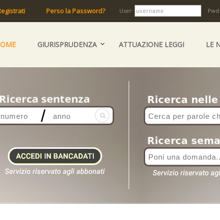
egistrati
Perso la Password?
User:
Pwd
HOME
GIURISPRUDENZA
ATTUAZIONE LEGGI
LE 