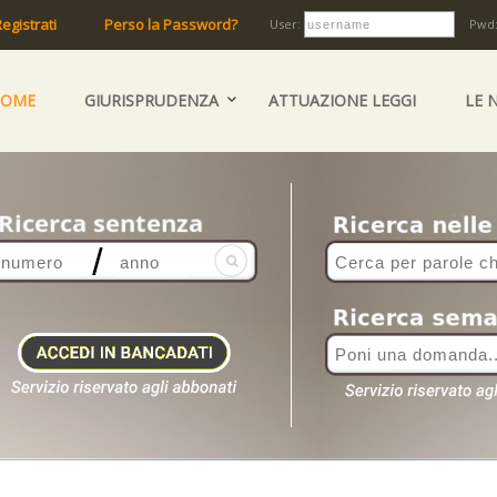
egistrati
Perso la Password?
User:
Pwd
HOME
GIURISPRUDENZA
ATTUAZIONE LEGGI
LE 