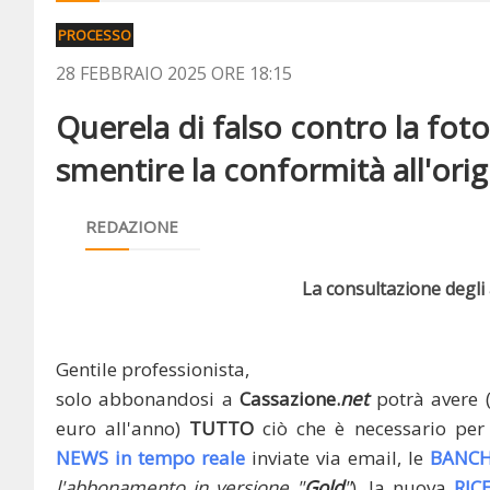
PROCESSO
28 FEBBRAIO 2025 ORE 18:15
Querela di falso contro la foto
smentire la conformità all'orig
REDAZIONE
La consultazione degli a
Gentile professionista,
solo abbonandosi a
Cassazione.
net
potrà avere 
euro all'anno)
TUTTO
ciò che è necessario per 
NEWS in tempo reale
inviate via email, le
BANCH
l'abbonamento in versione "
Gold
"
), la nuova
RIC