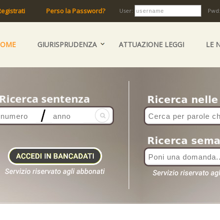
egistrati
Perso la Password?
User:
Pwd
HOME
GIURISPRUDENZA
ATTUAZIONE LEGGI
LE 