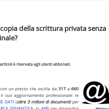
copia della scrittura privata senza
inale?
rticoli è riservata agli utenti abbonati.
(con un prezzo che oscilla da
317
a
660
il suo aggiornamento professionale: le
E DATI
(
oltre 3 milioni di documenti
per
ERCA SEMANTICA
, la
APP
per dispositivi