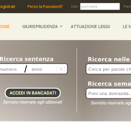
egistrati
Perso la Password?
User:
Pwd
HOME
GIURISPRUDENZA
ATTUAZIONE LEGGI
LE 