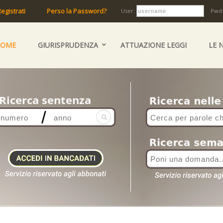
egistrati
Perso la Password?
User:
Pwd
HOME
GIURISPRUDENZA
ATTUAZIONE LEGGI
LE 