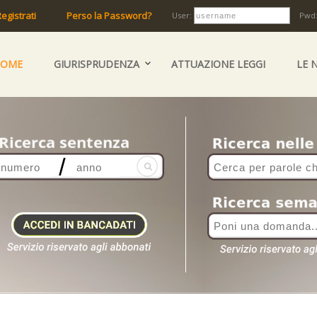
egistrati
Perso la Password?
User:
Pwd
HOME
GIURISPRUDENZA
ATTUAZIONE LEGGI
LE 