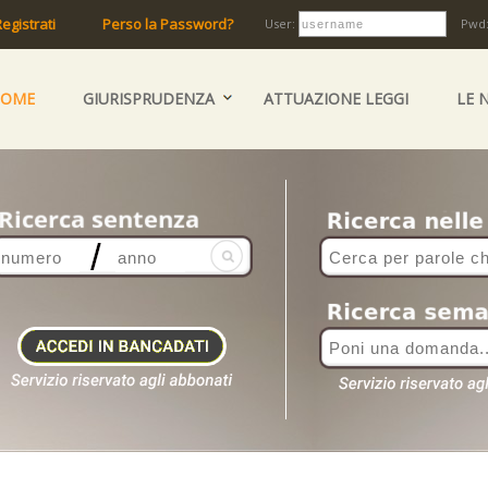
egistrati
Perso la Password?
User:
Pwd
HOME
GIURISPRUDENZA
ATTUAZIONE LEGGI
LE 