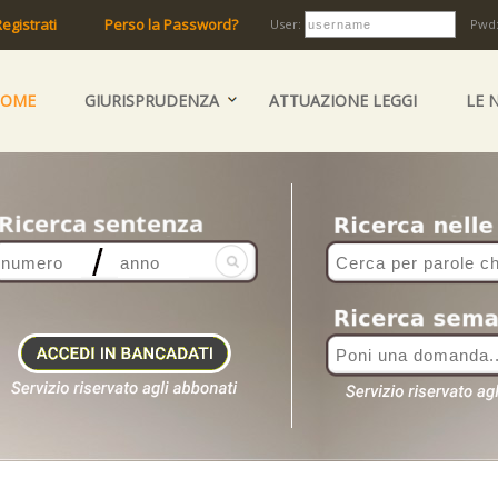
egistrati
Perso la Password?
User:
Pwd
HOME
GIURISPRUDENZA
ATTUAZIONE LEGGI
LE 