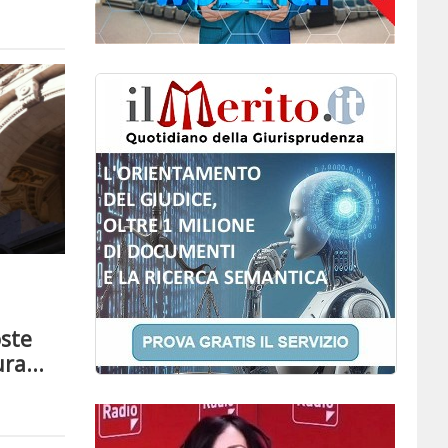
oste
ra...