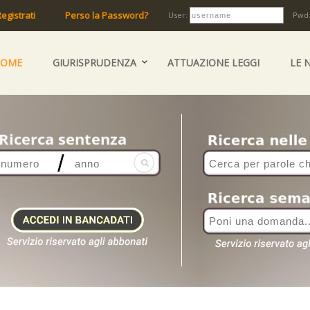
egistrati
Perso la Password?
User:
Pwd
HOME
GIURISPRUDENZA
ATTUAZIONE LEGGI
LE 