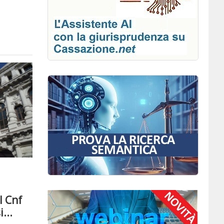
l Cnf
...