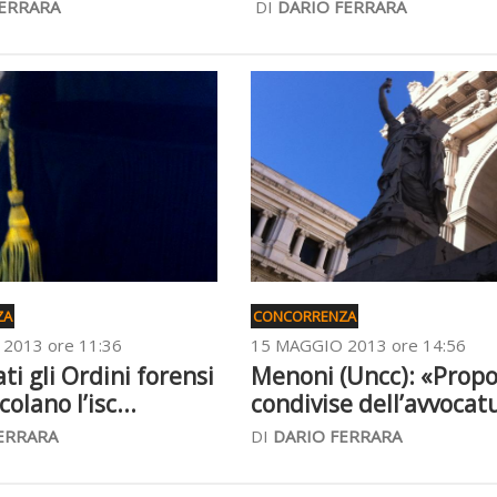
FERRARA
DI
DARIO FERRARA
ZA
CONCORRENZA
2013 ore 11:36
15 MAGGIO 2013 ore 14:56
ti gli Ordini forensi
Menoni (Uncc): «Prop
olano l’isc...
condivise dell’avvocatu
ERRARA
DI
DARIO FERRARA