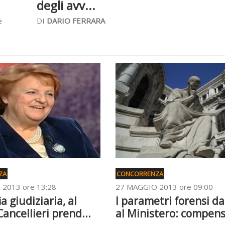
degli avv...
e
DI
DARIO FERRARA
ZA
CONCORRENZA
2013 ore 13:28
27 MAGGIO 2013 ore 09:00
a giudiziaria, al
I parametri forensi da
ancellieri prend...
al Ministero: compensi