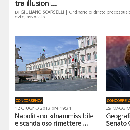
tra illusioni...
DI
GIULIANO SCARSELLI
| Ordinario di diritto processual
civile, avvocato
CONCORRENZA
CONCORREN
12 GIUGNO 2013 ore 19:34
29 MAGGIO 
Napolitano: «Inammissibile
Geografi
e scandaloso rimettere ...
Senato C