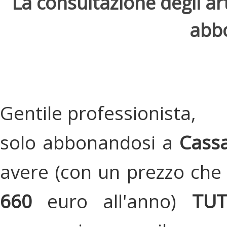
La consultazione degli arti
abbo
Gentile professionista,
solo abbonandosi a
Cassa
avere (con un prezzo che 
660
euro all'anno)
TU